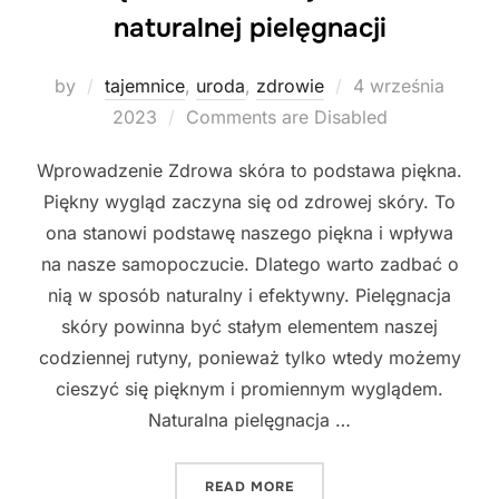
naturalnej pielęgnacji
Posted
by
tajemnice
,
uroda
,
zdrowie
4 września
on
2023
Comments are Disabled
Wprowadzenie Zdrowa skóra to podstawa piękna.
Piękny wygląd zaczyna się od zdrowej skóry. To
ona stanowi podstawę naszego piękna i wpływa
na nasze samopoczucie. Dlatego warto zadbać o
nią w sposób naturalny i efektywny. Pielęgnacja
skóry powinna być stałym elementem naszej
codziennej rutyny, ponieważ tylko wtedy możemy
cieszyć się pięknym i promiennym wyglądem.
Naturalna pielęgnacja …
"PIĘKNA SKÓRA - TAJEMN
READ MORE