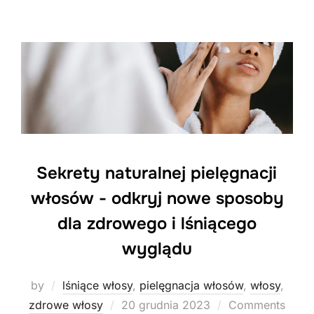
Sekrety naturalnej pielęgnacji
włosów - odkryj nowe sposoby
dla zdrowego i lśniącego
wyglądu
by
lśniące włosy
,
pielęgnacja włosów
,
włosy
,
Posted
zdrowe włosy
20 grudnia 2023
Comments