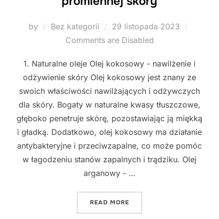
promiennej skóry
Posted
by
Bez kategorii
29 listopada 2023
on
Comments are Disabled
1. Naturalne oleje Olej kokosowy - nawilżenie i
odżywienie skóry Olej kokosowy jest znany ze
swoich właściwości nawilżających i odżywczych
dla skóry. Bogaty w naturalne kwasy tłuszczowe,
głęboko penetruje skórę, pozostawiając ją miękką
i gładką. Dodatkowo, olej kokosowy ma działanie
antybakteryjne i przeciwzapalne, co może pomóc
w łagodzeniu stanów zapalnych i trądziku. Olej
arganowy - …
"NATURALNE SKŁADNIKI D
READ MORE