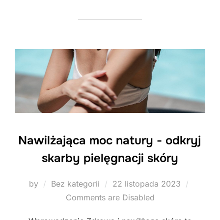
Nawilżająca moc natury - odkryj
skarby pielęgnacji skóry
Posted
by
Bez kategorii
22 listopada 2023
on
Comments are Disabled