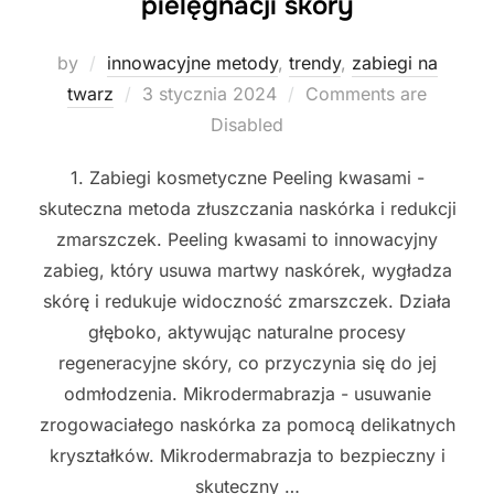
pielęgnacji skóry
by
innowacyjne metody
,
trendy
,
zabiegi na
Posted
twarz
3 stycznia 2024
Comments are
on
Disabled
1. Zabiegi kosmetyczne Peeling kwasami -
skuteczna metoda złuszczania naskórka i redukcji
zmarszczek. Peeling kwasami to innowacyjny
zabieg, który usuwa martwy naskórek, wygładza
skórę i redukuje widoczność zmarszczek. Działa
głęboko, aktywując naturalne procesy
regeneracyjne skóry, co przyczynia się do jej
odmłodzenia. Mikrodermabrazja - usuwanie
zrogowaciałego naskórka za pomocą delikatnych
kryształków. Mikrodermabrazja to bezpieczny i
skuteczny …