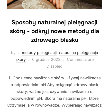
Sposoby naturalnej pielęgnacji
skóry - odkryj nowe metody dla
zdrowego blasku
by
metody pielęgnacji
,
naturalna pielęgnacja
Posted
skóry
6 grudnia 2023
Comments are
on
Disabled
1. Codzienne nawilżanie skóry Używaj nawilżacza
o odpowiednim pH Aby osiągnąć zdrowy blask
skóry, ważne jest używanie nawilżacza o
odpowiednim pH. Skóra ma naturalne pH, które
utrzymuje ją w równowadze. Wybierając nawilżacz