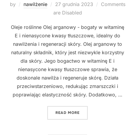
Posted
by
nawilżenie
27 grudnia 2023
Comments
on
are Disabled
Oleje roślinne Olej arganowy - bogaty w witaminę
E i nienasycone kwasy tłuszczowe, idealny do
nawilżenia i regeneracji skóry. Olej arganowy to
naturalny składnik, który jest niezwykle korzystny
dla skóry. Jego bogactwo w witaminę E i
nienasycone kwasy tłuszczowe sprawia, że
doskonale nawilża i regeneruje skórę. Działa
przeciwstarzeniowo, redukując zmarszczki i
poprawiając elastyczność skóry. Dodatkowo, …
"NAJLEPSZE NATURALNE S
READ MORE