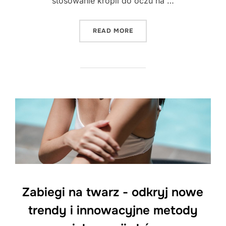
stosowanie kropli do oczu na …
"SEKRETY NATURALNEJ PI
READ MORE
Zabiegi na twarz - odkryj nowe
trendy i innowacyjne metody