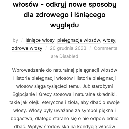
włosów - odkryj nowe sposoby
dla zdrowego i lśniącego
wyglądu
by
lśniące włosy
,
pielęgnacja włosów
,
włosy
,
Posted
zdrowe włosy
20 grudnia 2023
Comments
on
are Disabled
Wprowadzenie do naturalnej pielęgnacji włosów
Historia pielęgnacji włosów Historia pielęgnacji
włosów sięga tysiącleci temu. Już starożytni
Egipcjanie i Grecy stosowali naturalne składniki,
takie jak olejki eteryczne i zioła, aby dbać o swoje
włosy. Włosy były uważane za symbol piękna i
bogactwa, dlatego starano się o nie odpowiednio
dbać. Wpływ środowiska na kondycję włosów