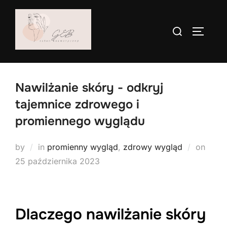
Skip
to
Search
TOGGLE
content
for:
Nawilżanie skóry - odkryj
tajemnice zdrowego i
promiennego wyglądu
Poste
by
in
promienny wygląd
,
zdrowy wygląd
on
on
25 października 2023
Dlaczego nawilżanie skóry